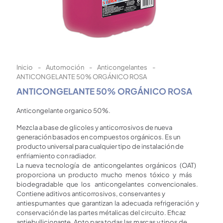
Inicio
-
Automoción
-
Anticongelantes
-
ANTICONGELANTE 50% ORGÁNICO ROSA
ANTICONGELANTE 50% ORGÁNICO ROSA
Anticongelante organico 50%.
Mezcla a base de glicoles y anticorrosivos de nueva
generación basados en compuestos orgánicos. Es un
producto universal para cualquier tipo de instalación de
enfriamiento con radiador.
La nueva tecnología de anticongelantes orgánicos (OAT)
proporciona un producto mucho menos tóxico y más
biodegradable que los anticongelantes convencionales.
Contiene aditivos anticorrosivos, conservantes y
antiespumantes que garantizan la adecuada refrigeración y
conservación de las partes métalicas del circuito. Eficaz
antiebullicionante. Apto para todas las marcas y tipos de