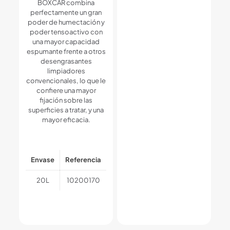
BOXCAR combina
perfectamente un gran
poder de humectación y
poder tensoactivo con
una mayor capacidad
espumante frente a otros
desengrasantes
limpiadores
convencionales, lo que le
confiere una mayor
fijación sobre las
superficies a tratar, y una
mayor eficacia.
Envase
Referencia
20L
10200170