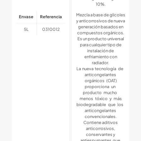
10%.
Mezcla a base de glicoles
Envase
Referencia
y anticorrosivos de nueva
generación basados en
5L
0310012
compuestos orgánicos.
Es un producto universal
para cualquier tipo de
instalación de
enfriamiento con
radiador.
La nueva tecnología de
anticongelantes
orgánicos (OAT)
proporciona un
producto mucho
menos tóxico y más
biodegradable que los
anticongelantes
convencionales.
Contiene aditivos
anticorrosivos,
conservantes y
antiespumantes que