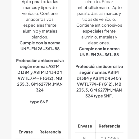
Apto para todas las
circuito. Eficaz
marcas y tipos de
antiebullicionante. Apto
vehículo. Contiene
para todas las marcas y
anticorrosivos
tipos de vehículo.
especiales frente
Contiene anticorrosivos
aluminio y metales
especiales frente
blandos.
aluminio, metales y
Cumple con la norma
aleaciones.
UNE-EN 26-361-88
Cumple con la norma
UNE-EN 26-361-88
Protección anticorrosiva
según normas ASTM
Protección anticorrosiva
D1384 y ASTM D4340 Y
según normas ASTM
VW TL 774-F (G12), MB
D1384 y ASTM D4340 Y
235.3, GM 6277M,MAN
VW TL 774-F (G12), MB
324
235.3, GM 6277M,MAN
324 type SNF.
type SNF.
Envase
Referencia
Envase
Referencia
5L
0310053