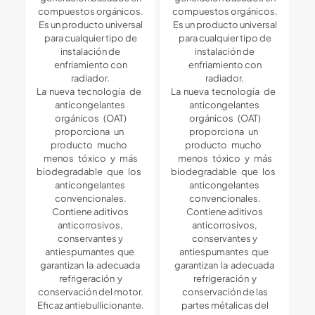
compuestos orgánicos.
compuestos orgánicos.
Es un producto universal
Es un producto universal
para cualquier tipo de
para cualquier tipo de
instalación de
instalación de
enfriamiento con
enfriamiento con
radiador.
radiador.
La nueva tecnología de
La nueva tecnología de
anticongelantes
anticongelantes
orgánicos (OAT)
orgánicos (OAT)
proporciona un
proporciona un
producto mucho
producto mucho
menos tóxico y más
menos tóxico y más
biodegradable que los
biodegradable que los
anticongelantes
anticongelantes
convencionales.
convencionales.
Contiene aditivos
Contiene aditivos
anticorrosivos,
anticorrosivos,
conservantes y
conservantes y
antiespumantes que
antiespumantes que
garantizan la adecuada
garantizan la adecuada
refrigeración y
refrigeración y
conservación del motor.
conservación de las
Eficaz antiebullicionante.
partes métalicas del