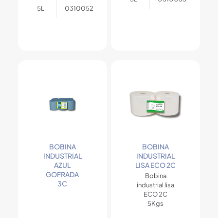
5L
0310052
BOBINA
BOBINA
INDUSTRIAL
INDUSTRIAL
AZUL
LISA ECO 2C
GOFRADA
Bobina
3C
industrial lisa
ECO 2C
5Kgs