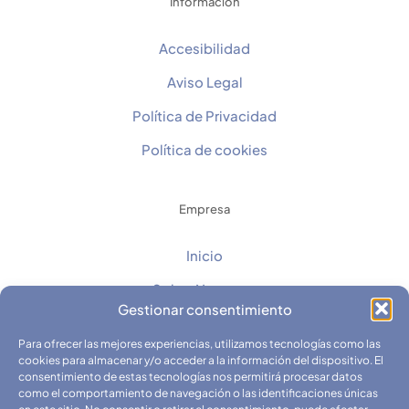
Información
Accesibilidad
Aviso Legal
Política de Privacidad
Política de cookies
Empresa
Inicio
Sobre Nosotros
Gestionar consentimiento
Contacto
Para ofrecer las mejores experiencias, utilizamos tecnologías como las
Catálogos
cookies para almacenar y/o acceder a la información del dispositivo. El
consentimiento de estas tecnologías nos permitirá procesar datos
Fichas Técnicas y Seguridad
como el comportamiento de navegación o las identificaciones únicas