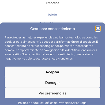
Empresa
Inicio
Sobre Nosotros
Gestionar consentimiento
Contacto
Para ofrecer las mejores experiencias, utilizamos tecnologías como las
Catálogos
cookies para almacenar y/o acceder a la información del dispositivo. El
consentimiento de estas tecnologías nos permitirá procesar datos
Fichas Técnicas y Seguridad
como el comportamiento de navegación o las identificaciones únicas
en este sitio. No consentir o retirar el consentimiento, puede afectar
negativamente a ciertas características y funciones.
Aceptar
Denegar
© 2025 Quimicar S.L. Todos Los Derechos Reservados.
Ver preferencias
Prodigitel
Diseño Web y Hosting.
Política de cookies
Política de Privacidad
Aviso Legal