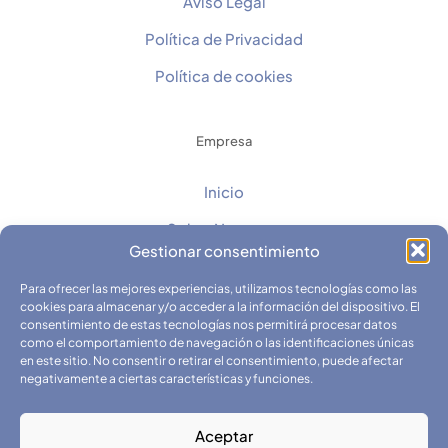
Aviso Legal
Política de Privacidad
Política de cookies
Empresa
Inicio
Sobre Nosotros
Gestionar consentimiento
Contacto
Para ofrecer las mejores experiencias, utilizamos tecnologías como las
Catálogos
cookies para almacenar y/o acceder a la información del dispositivo. El
consentimiento de estas tecnologías nos permitirá procesar datos
Fichas Técnicas y Seguridad
como el comportamiento de navegación o las identificaciones únicas
en este sitio. No consentir o retirar el consentimiento, puede afectar
negativamente a ciertas características y funciones.
Aceptar