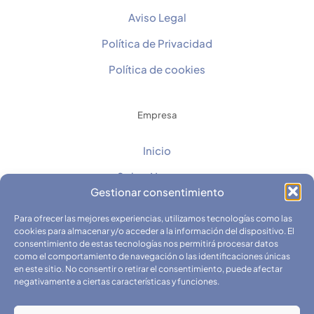
Aviso Legal
Política de Privacidad
Política de cookies
Empresa
Inicio
Sobre Nosotros
Gestionar consentimiento
Contacto
Para ofrecer las mejores experiencias, utilizamos tecnologías como las
Catálogos
cookies para almacenar y/o acceder a la información del dispositivo. El
consentimiento de estas tecnologías nos permitirá procesar datos
Fichas Técnicas y Seguridad
como el comportamiento de navegación o las identificaciones únicas
en este sitio. No consentir o retirar el consentimiento, puede afectar
negativamente a ciertas características y funciones.