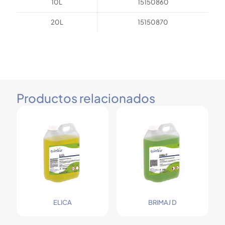
10L
15150860
20L
15150870
Productos relacionados
ELICA
BRIMAJ D