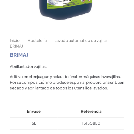
Inicio
-
Hostelería
-
Lavado automático de vajilla
-
BRIMAJ
BRIMAJ
Abrillantador vajillas.
Aditivo en el enjuague y aclarado final en máquinas lavavajillas.
Por su composición no produce espuma, proporciona un buen
secado y abrillantado de todos los utensilios lavados.
Envase
Referencia
5L
15150850