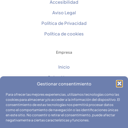
Accesibilidad
Aviso Legal
Política de Privacidad
Política de cookies
Empresa
Inicio
Sobre Nosotros
Gestionar consentimiento
Contacto
Para ofrecer las mejores experiencias, utilizamos tecnologías como las
Catálogos
cookies para almacenar y/o acceder a la información del dispositivo. El
consentimiento de estas tecnologías nos permitirá procesar datos
Fichas Técnicas y Seguridad
como el comportamiento de navegación o las identificaciones únicas
en este sitio. No consentir o retirar el consentimiento, puede afectar
negativamente a ciertas características y funciones.