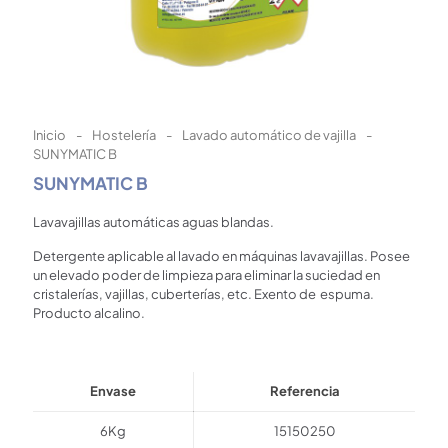
Inicio
-
Hostelería
-
Lavado automático de vajilla
-
SUNYMATIC B
SUNYMATIC B
Lavavajillas automáticas aguas blandas.
Detergente aplicable al lavado en máquinas lavavajillas. Posee
un elevado poder de limpieza para eliminar la suciedad en
cristalerías, vajillas, cuberterías, etc. Exento de espuma.
Producto alcalino.
Envase
Referencia
6Kg
15150250